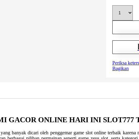
Periksa keter
Bagikan
SMI GACOR ONLINE HARI INI SLOT777
ini yang banyak dicari oleh penggemar game slot online terbaik karen
ran berbagai pilihan permainan seperti game zeus slot, serta kateg