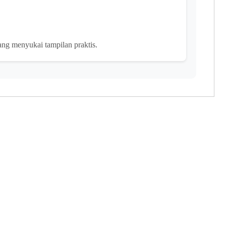
ang menyukai tampilan praktis.