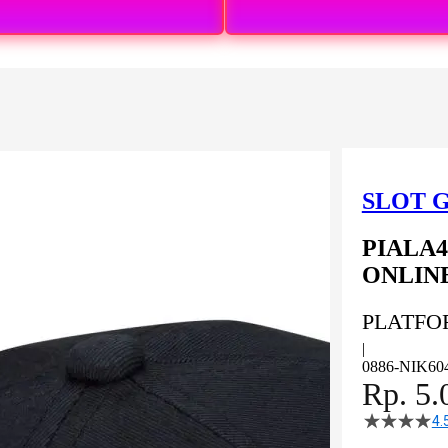
SLOT 
PIALA4
ONLINE
PLATFO
|
0886-NIK60
Rp. 5.
4.
4.5
dari