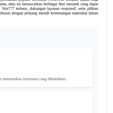
nama, situs ini menawarkan berbagai fitur menarik yang dapat
 Slot777 terbaru, dukungan layanan responsif, serta pilihan
hiburan dengan peluang meraih kemenangan maksimal dalam
tan menemukan informasi yang dibutuhkan.