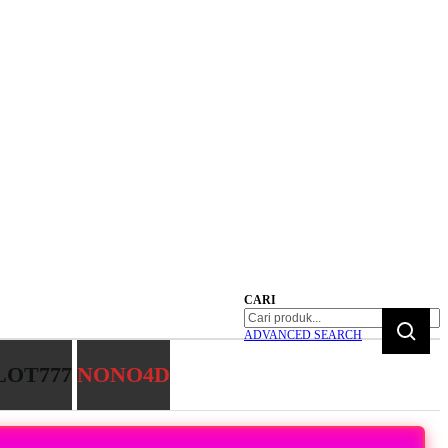
CARI
CARI
ADVANCED SEARCH
LOT777
NONO4D