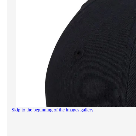
Skip to the beginning of the images gallery