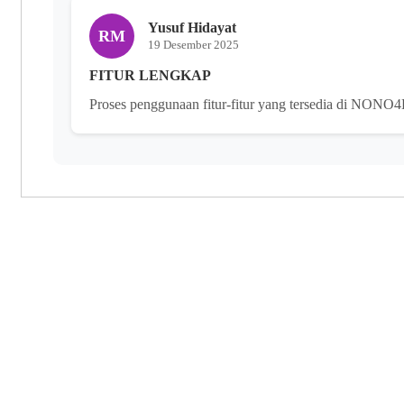
Yusuf Hidayat
RM
19 Desember 2025
FITUR LENGKAP
Proses penggunaan fitur-fitur yang tersedia di NONO4D