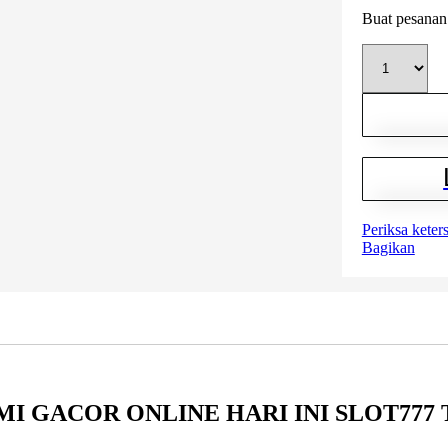
Buat pesanan
Periksa keter
Bagikan
SMI GACOR ONLINE HARI INI SLOT777