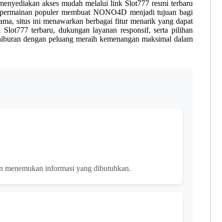
a menyediakan akses mudah melalui link Slot777 resmi terbaru
gori permainan populer membuat NONO4D menjadi tujuan bagi
nama, situs ini menawarkan berbagai fitur menarik yang dapat
 Slot777 terbaru, dukungan layanan responsif, serta pilihan
iburan dengan peluang meraih kemenangan maksimal dalam
tan menemukan informasi yang dibutuhkan.