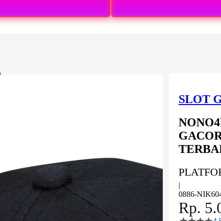
SLOT 
NONO4D
GACOR 
TERBA
PLATFO
|
0886-NIK60
Rp. 5.