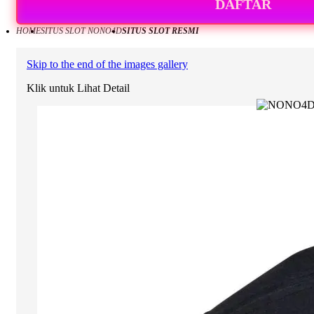
DAFTAR
HOME
SITUS SLOT NONO4D
SITUS SLOT RESMI
Skip to the end of the images gallery
Klik untuk Lihat Detail