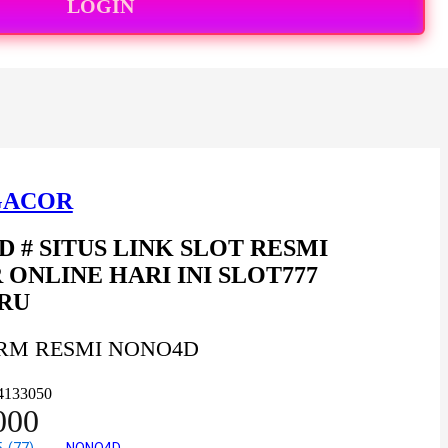
LOGIN
GACOR
 # SITUS LINK SLOT RESMI
ONLINE HARI INI SLOT777
RU
RM RESMI NONO4D
4133050
000