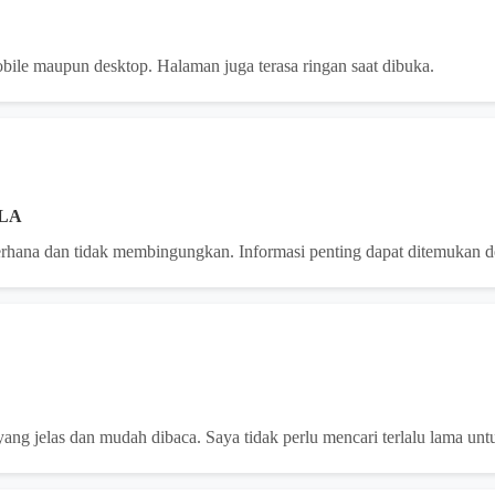
obile maupun desktop. Halaman juga terasa ringan saat dibuka.
LA
ana dan tidak membingungkan. Informasi penting dapat ditemukan d
ang jelas dan mudah dibaca. Saya tidak perlu mencari terlalu lama un