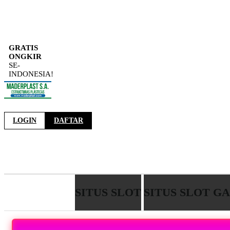
GRATIS
ONGKIR
SE-
INDONESIA!
LOGIN
DAFTAR
SITUS SLOT
SITUS SLOT G