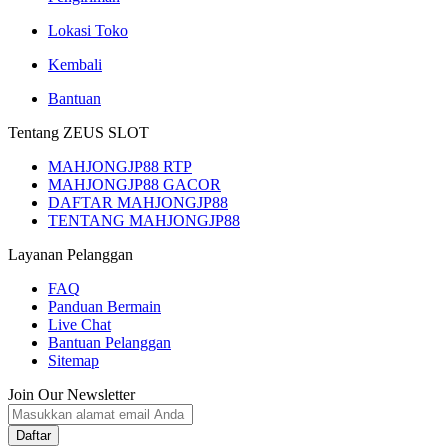
Lokasi Toko
Kembali
Bantuan
Tentang ZEUS SLOT
MAHJONGJP88 RTP
MAHJONGJP88 GACOR
DAFTAR MAHJONGJP88
TENTANG MAHJONGJP88
Layanan Pelanggan
FAQ
Panduan Bermain
Live Chat
Bantuan Pelanggan
Sitemap
Join Our Newsletter
Daftar