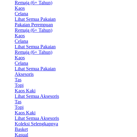
Remaja (6+ Tahun)
Kaos
Celana
Lihat Semua Pakaian
Pakaian Perempuan
Remaja (6+ Tahun)
Kaos
Celana
Lihat Semua Pakaian
Remaja (6+ Tahun)
Kaos
Celana
Lihat Semua Pakaian
Aksesoris
Tas
Topi
Kaos Kaki
Lihat Semua Aksesoris
Tas
Topi
Kaos Kaki
Lihat Semua Aksesoris
Koleksi Selengkapnya
Basket
Kasual