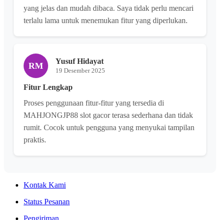
yang jelas dan mudah dibaca. Saya tidak perlu mencari
terlalu lama untuk menemukan fitur yang diperlukan.
Yusuf Hidayat
RM
19 Desember 2025
Fitur Lengkap
Proses penggunaan fitur-fitur yang tersedia di
MAHJONGJP88 slot gacor terasa sederhana dan tidak
rumit. Cocok untuk pengguna yang menyukai tampilan
praktis.
Kontak Kami
Status Pesanan
Pengiriman