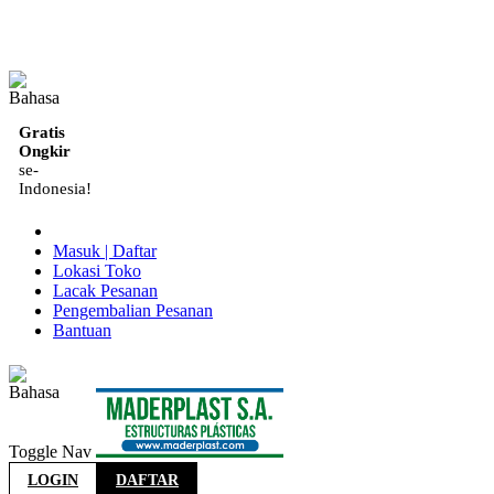
ID
Gratis
Ongkir
se-
Indonesia!
Masuk | Daftar
Lokasi Toko
Lacak Pesanan
Pengembalian Pesanan
Bantuan
Indonesia
Toggle Nav
LOGIN
DAFTAR