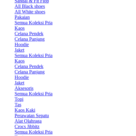
Sandal & Fit Flop
All Black shoes
All White shoes
Pakaian
Semua Koleksi Pria
Kaos
Celana Pendek
Celana Panjang
Hoodie
Jaket
Semua Koleksi Pria
Kaos
Celana Pendek
Celana Panjang
Hoodie
Jaket
Aksesoris
Semua Koleksi Pria
Topi
Tas
Kaos Kaki
Perawatan Sepatu
Alat Olahraga
Crocs Jibbitz
Semua Koleksi Pria