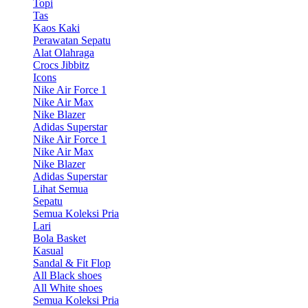
Topi
Tas
Kaos Kaki
Perawatan Sepatu
Alat Olahraga
Crocs Jibbitz
Icons
Nike Air Force 1
Nike Air Max
Nike Blazer
Adidas Superstar
Nike Air Force 1
Nike Air Max
Nike Blazer
Adidas Superstar
Lihat Semua
Sepatu
Semua Koleksi Pria
Lari
Bola Basket
Kasual
Sandal & Fit Flop
All Black shoes
All White shoes
Semua Koleksi Pria