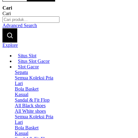
Cari
Cari
Advanced Search
Explore
Situs Slot
Situs Slot Gacor
Slot Gacor
Sepatu
Semua Koleksi Pria
Lari
Bola Basket
Kasual
Sandal & Fit Flop
All Black shoes
All White shoes
Semua Koleksi Pria
Lari
Bola Basket
Kasual