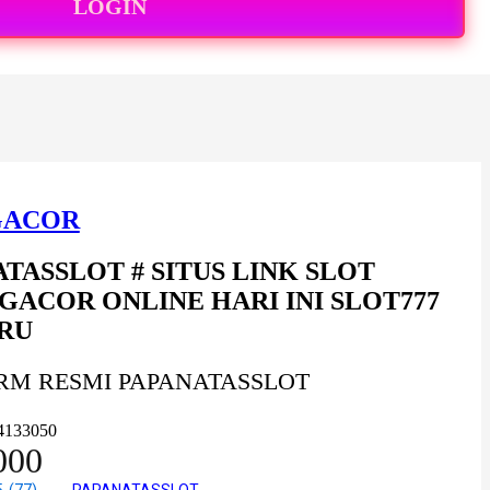
LOGIN
GACOR
TASSLOT # SITUS LINK SLOT
GACOR ONLINE HARI INI SLOT777
RU
RM RESMI PAPANATASSLOT
4133050
000