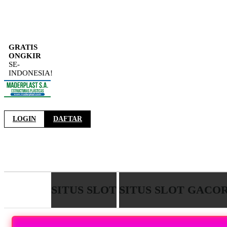
GRATIS
ONGKIR
SE-
INDONESIA!
LOGIN
DAFTAR
SITUS SLOT
SITUS SLOT GACO