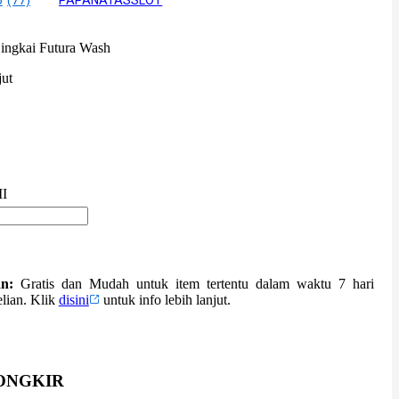
5
(77)
PAPANATASSLOT
ingkai Futura Wash
jut
I
n:
Gratis dan Mudah untuk item tertentu dalam waktu 7 hari
lian. Klik
disini
untuk info lebih lanjut.
ONGKIR