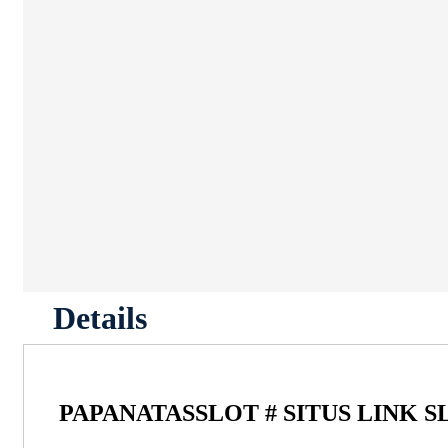
Details
PAPANATASSLOT # SITUS LINK 