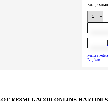
Buat pesanan
Periksa keter
Bagikan
SLOT RESMI GACOR ONLINE HARI INI 