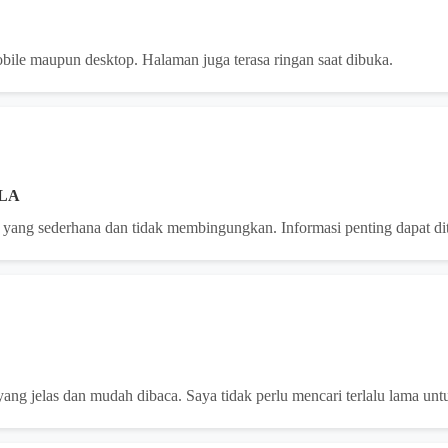
obile maupun desktop. Halaman juga terasa ringan saat dibuka.
LA
 sederhana dan tidak membingungkan. Informasi penting dapat di
ang jelas dan mudah dibaca. Saya tidak perlu mencari terlalu lama un