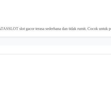
ATASSLOT slot gacor terasa sederhana dan tidak rumit. Cocok untuk 