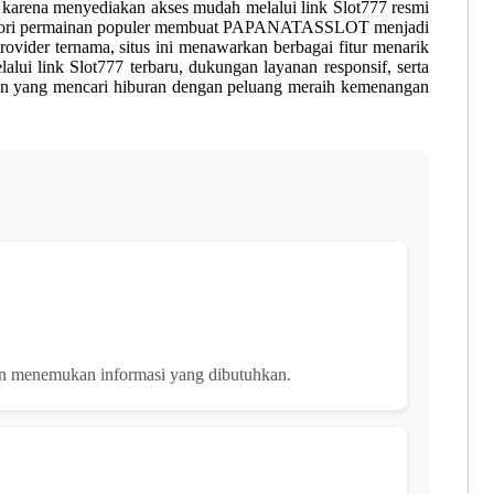
aik karena menyediakan akses mudah melalui link Slot777 resmi
a kategori permainan populer membuat PAPANATASSLOT menjadi
rovider ternama, situs ini menawarkan berbagai fitur menarik
alui link Slot777 terbaru, dukungan layanan responsif, serta
 yang mencari hiburan dengan peluang meraih kemenangan
tan menemukan informasi yang dibutuhkan.