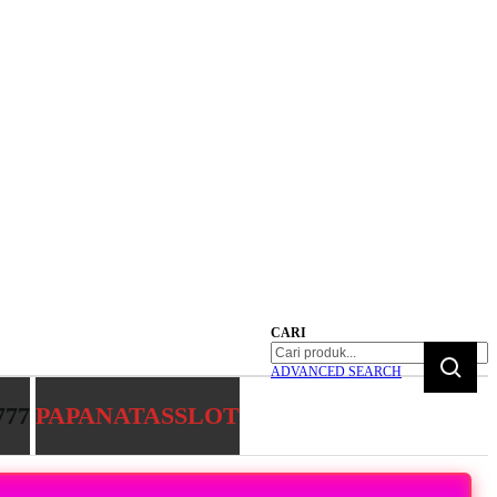
CARI
CARI
ADVANCED SEARCH
777
PAPANATASSLOT