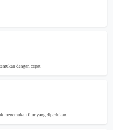
temukan dengan cepat.
tuk menemukan fitur yang diperlukan.