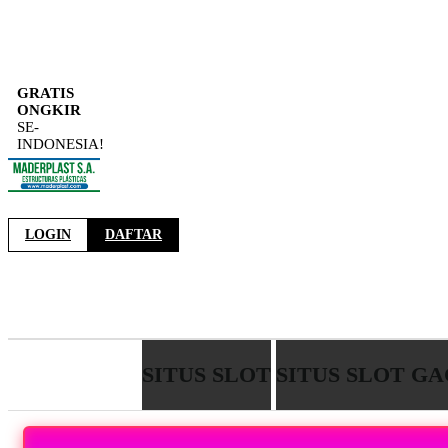
GRATIS
ONGKIR
SE-
INDONESIA!
LOGIN
DAFTAR
SITUS SLOT
SITUS SLOT G