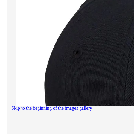
Skip to the beginning of the images gallery