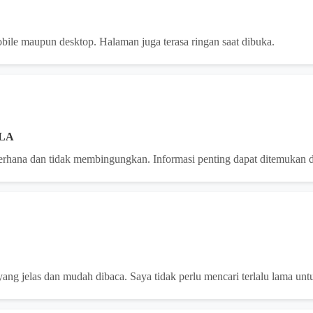
obile maupun desktop. Halaman juga terasa ringan saat dibuka.
LA
hana dan tidak membingungkan. Informasi penting dapat ditemukan d
ang jelas dan mudah dibaca. Saya tidak perlu mencari terlalu lama un