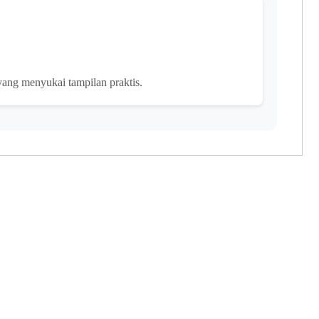
yang menyukai tampilan praktis.