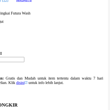
5
(77)
NINJA878
ingkai Futura Wash
jut
I
n:
Gratis dan Mudah untuk item tertentu dalam waktu 7 hari
lian. Klik
disini
untuk info lebih lanjut.
ONGKIR