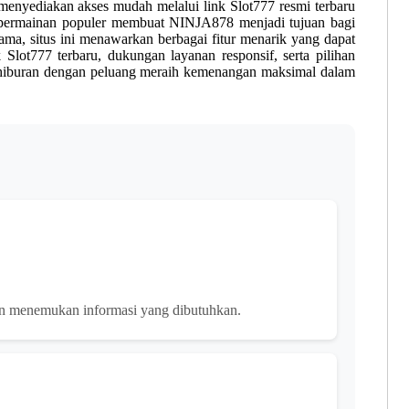
a menyediakan akses mudah melalui link Slot777 resmi terbaru
ori permainan populer membuat NINJA878 menjadi tujuan bagi
nama, situs ini menawarkan berbagai fitur menarik yang dapat
 Slot777 terbaru, dukungan layanan responsif, serta pilihan
hiburan dengan peluang meraih kemenangan maksimal dalam
tan menemukan informasi yang dibutuhkan.