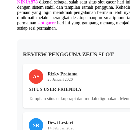
NINJA878
dikenal sebagai salah satu situs slot gacor hari
dengan sistem stabil dan tampilan ramah pengguna. Kehadir
pemain yang ingin menikmati pengalaman bermain lebih ny
dinikmati melalui perangkat desktop maupun smartphone tanp
permainan
slot gacor
hari ini yang gampang menang menjad
setiap sesi permainan.
REVIEW PENGGUNA ZEUS SLOT
Rizky Pratama
AS
25 Januari 2026
SITUS USER FRIENDLY
Tampilan situs cukup rapi dan mudah digunakan. Menu-
Dewi Lestari
SR
14 Februari 2026