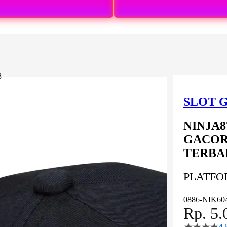
SLOT 
NINJA8
GACOR 
TERBA
PLATFO
|
0886-NIK60
Rp. 5.