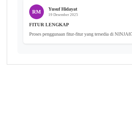
Yusuf Hidayat
RM
19 Desember 2025
FITUR LENGKAP
Proses penggunaan fitur-fitur yang tersedia di NINJA8