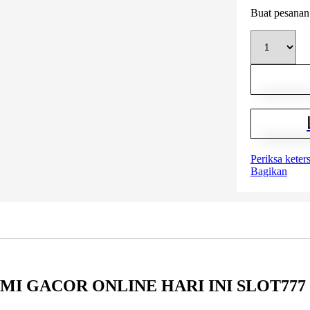
Buat pesanan
Periksa keter
Bagikan
ESMI GACOR ONLINE HARI INI SLOT77