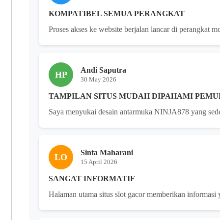
KOMPATIBEL SEMUA PERANGKAT
Proses akses ke website berjalan lancar di perangkat m
Andi Saputra
HP
30 May 2026
TAMPILAN SITUS MUDAH DIPAHAMI PEMU
Saya menyukai desain antarmuka NINJA878 yang seder
Sinta Maharani
LO
15 April 2026
SANGAT INFORMATIF
Halaman utama situs slot gacor memberikan informasi y